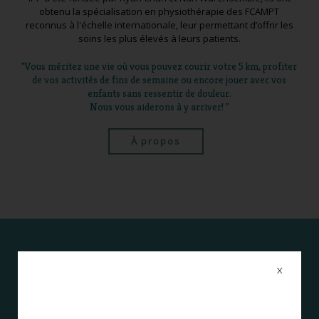
obtenu la spécialisation en physiothérapie des FCAMPT
reconnus à l'échelle internationale, leur permettant d’offrir les
soins les plus élevés à leurs patients.
"Vous méritez une vie où vous pouvez courir votre 5 km, profiter
de vos activités de fins de semaine ou encore jouer avec vos
enfants sans ressentir de douleur.
Nous vous aiderons à y arriver! "
À propos
COORDONNÉES
X
Le stationnement est gratuit et disponible sur place Accès par
ascenseur disponible