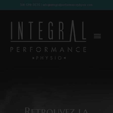
514-684-3636 | info@integralperformancephysio.com
Retrouvez la