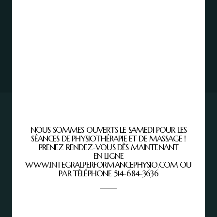
Integral Performance Physio
3675 Sources Blvd #200
Dollard-des-Ormeaux
Quebec H9B 2K4
514-684-3636
HEURES D'OUVERTURES
NOUS SOMMES OUVERTS LE SAMEDI POUR LES
SÉANCES DE PHYSIOTHÉRAPIE ET DE MASSAGE !
Lundi | 8 AM - 8 PM
PRENEZ RENDEZ-VOUS DÈS MAINTENANT
EN LIGNE
Mardi | 10 AM - 8 PM
WWW.INTEGRALPERFORMANCEPHYSIO.COM OU
Mercredi | 10 AM - 8 PM
PAR TÉLÉPHONE 514-684-3636
Jeudi | 10 AM - 8 PM
Vendredi | 8 AM - 6:30 PM
Samedi & Dimanche | FERMÉ