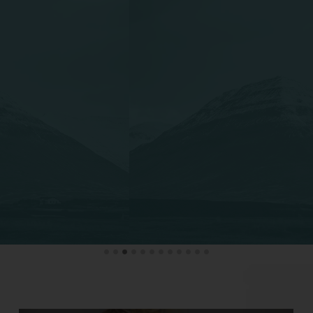
I’ve been going to Nan for many years for various injuries:
sprained ankles, sports related injuries and
posture/neck/back problems. Nan is great at assessing the
injury and developing a plan to get you feeling good
again. After each session, you not only leave feeling much
better than when you walked in but also with a smile
because of the great conversations you had during your
treatment. Nan takes the time to get to know her patients
and this plays into the overall treatment. Nan’s upbeat
personality combined with her excellent physio treatment
skills are far above any that I’ve seen over the years and I
wouldn’t hesitate to recommend her to anyone regardless
of the type of injury or age.
P. BERNSTEIN